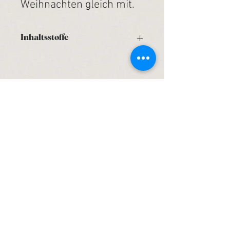
Weihnachten gleich mit.
Inhaltsstoffe
Vollei,
Zucker,
Butter,
Weizenmehl,
Weizengrieß
,
Weizenstärke
,
Glukosesirup, natürliches Aroma,
jodiertes Speisesalz, Zimt, Kakaohaltige
Fettglasur
info@backhaus-taube.de
Kontakt
Impressum