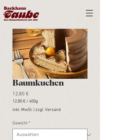
Baumkuchen
Preis
12,80 €
12,80 €
/
400g
12,80 €
inkl. MwSt.
|
zzgl. Versand
pro
400
Gewicht
*
Gramm