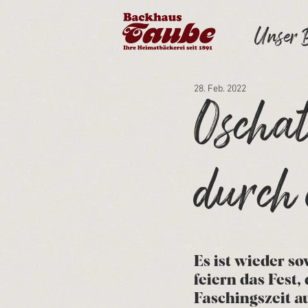
Unser 
28. Feb. 2022
Oscha
durch 
Es ist wieder so
feiern das Fest,
Faschingszeit a