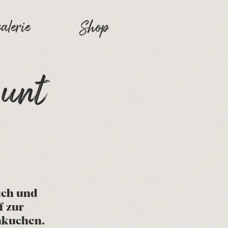
alerie
Shop
bunt
ich und 
f zur 
nnkuchen.