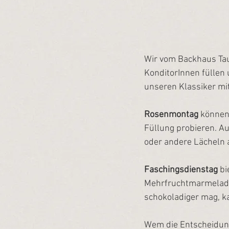
Wir vom Backhaus Tau
KonditorInnen füllen
unseren Klassiker mi
Rosenmontag
 können
Füllung probieren. A
oder andere Lächeln a
Faschingsdienstag 
bi
Mehrfruchtmarmelade
schokoladiger mag, k
Wem die Entscheidung,