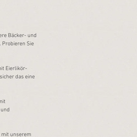
ere Bäcker- und 
 Probieren Sie 
t Eierlikör-
icher das eine 
it 
 und 
h mit unserem 