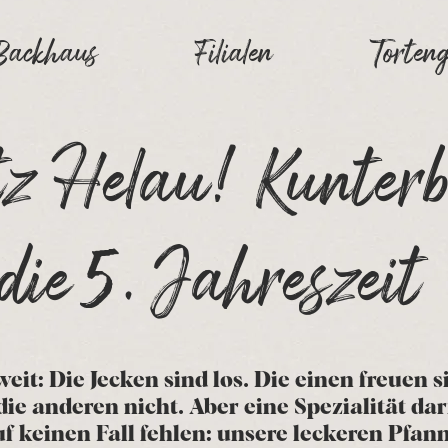
Backhaus
Filialen
Torteng
tz Helau! Kunter
die 5. Jahreszeit
weit: Die Jecken sind los. Die einen freuen s
 die anderen nicht. Aber eine Spezialität dar
uf keinen Fall fehlen: unsere leckeren Pfa